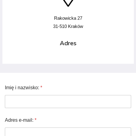
Rakowicka 27
31-510 Kraków
Adres
Imię i nazwisko:
*
I
Adres e-mail:
*
m
i
ę