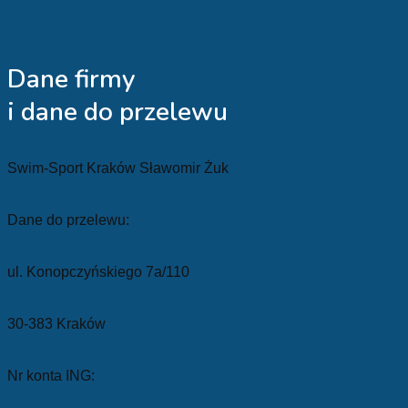
Dane firmy
i dane do przelewu
Swim-Sport Kraków Sławomir Żuk
Dane do przelewu:
ul. Konopczyńskiego 7a/110
30-383 Kraków
Nr konta ING: