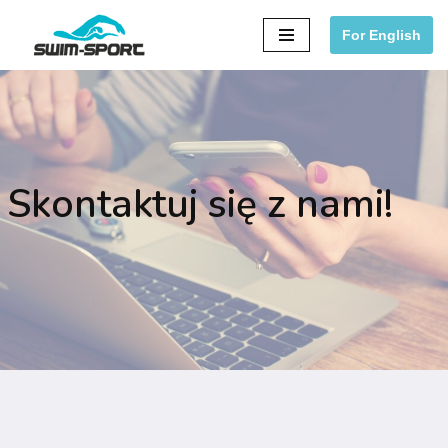
For English
Przejdź
do
treści
Skontaktuj się z nami!